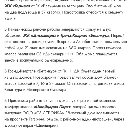
ЖК «Гермес»
от ГК «Разумные инвестиции». Это 6-этажный дом
на два подъезда и 37 квартир. Новостройка относится к сегменту
«элит».
В Канавинском районе работы завершаются сразу на двух
объектах:
ЖК «Дискавери»
и
Гранд-Квартал «Бетанкур»
. Первый
расположен в границах улиц Якорная и Актюбинская и представляет
собой две 21-этажные «свечки» на 360 квартир. Проект комфорт-
класса реализует СЗ «Дискавери НН». Оба дома планируется
ввести в эксплуатацию одновременно.
В Гранд-Квартале «Бетанкур» от ГК ННДК будет сдан первый
из двух домов. Новостройка представляет собой дом бизнес-
класса высотой в 7, 16 и 24 этажа. Он находится в границах улицы
Бетанкура и Мещерского бульвара.
В Приокском районе запустят в эксплуатацию жилой комплекс
комфорт-класса
«Швейцария Парк»
, застройщиком которого
выступает ООО «СЗ СТРОЙКА». 18-этажный дом возвышается
на проспекте Гагарина, рядом с районной администрацией, через
дорогу от парка «Швейцария».