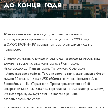
до конца года
10 новых многоквартирных домов планируется ввести
в эксплуатацию в Нижнем Новгороде до конца 2025 года.
ДОМОСТРОЙНН.РУ составил список готовящихся к сдаче
новостроек.
В четвертом квартале текущего года будут завершены работы над
домами в восьми жилых комплексах в Ленинском,
Нижегородском, Канавинском, Приокском, Советском
и Автозаводском районе. Так, в первом из них в эксплуатацию будет
введен 12-этажный дом в
ЖК «Июль»
на улице Июльских Дней.
Застройщик — ГК «Терминал». Проект представляет собой
четырехподъездный дом комфорт-класса на 205 квартир. Отметим,
что новостройку сдадут почти на полгода раньше
запланированного срока.
В Нижегородском районе, на улице Октябрьской, готовится к сдаче