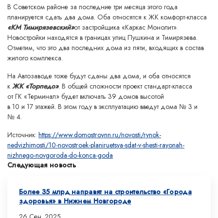
В Советском районе за последние три месяца этого года
планируется сдать два дома. Оба относятся к ЖК комфорт-класса
«КМ Тимирязевский»
от застройщика «Каркас Монолит».
Новостройки находятся в границах улиц Пушкина и Тимирязева.
Отметим, что это два последних дома из пяти, входящих в состав
жилого комплекса.
На Автозаводе тоже будут сданы два дома, и оба относятся
к
ЖК «Торпедо»
. В общей сложности проект стандарт-класса
от ГК «Терминал» будет включать 39 домов высотой
в 10 и 17 этажей. В этом году в эксплуатацию введут дома № 3 и
№ 4.
Источник:
https://www.domostroynn.ru/novosti/rynok-
nedvizhimosti/10-novostroek-planiruetsya-sdat-v-shesti-rayonah-
nizhnego-novgoroda-do-konca-goda
Следующая новость
Более 35 млрд направят на строительство «Города
здоровья» в Нижнем Новгороде
26 Сен. 2025