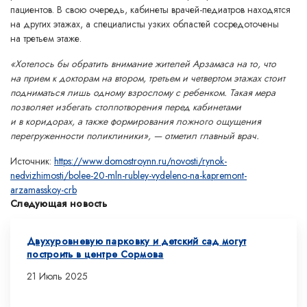
пациентов. В свою очередь, кабинеты врачей-педиатров находятся
на других этажах, а специалисты узких областей сосредоточены
на третьем этаже.
«Хотелось бы обратить внимание жителей Арзамаса на то, что
на прием к докторам на втором, третьем и четвертом этажах стоит
подниматься лишь одному взрослому с ребенком. Такая мера
позволяет избегать столпотворения перед кабинетами
и в коридорах, а также формирования ложного ощущения
перегруженности поликлиники», — отметил главный врач.
Источник:
https://www.domostroynn.ru/novosti/rynok-
nedvizhimosti/bolee-20-mln-rubley-vydeleno-na-kapremont-
arzamasskoy-crb
Следующая новость
Двухуровневую парковку и детский сад могут
построить в центре Сормова
21 Июль 2025