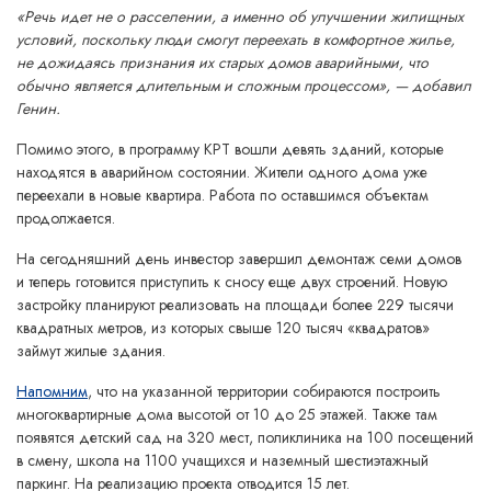
«Речь идет не о расселении, а именно об улучшении жилищных
условий, поскольку люди смогут переехать в комфортное жилье,
не дожидаясь признания их старых домов аварийными, что
обычно является длительным и сложным процессом», — добавил
Генин.
Помимо этого, в программу КРТ вошли девять зданий, которые
находятся в аварийном состоянии. Жители одного дома уже
переехали в новые квартира. Работа по оставшимся объектам
продолжается.
На сегодняшний день инвестор завершил демонтаж семи домов
и теперь готовится приступить к сносу еще двух строений. Новую
застройку планируют реализовать на площади более 229 тысячи
квадратных метров, из которых свыше 120 тысяч «квадратов»
займут жилые здания.
Напомним
, что на указанной территории собираются построить
многоквартирные дома высотой от 10 до 25 этажей. Также там
появятся детский сад на 320 мест, поликлиника на 100 посещений
в смену, школа на 1100 учащихся и наземный шестиэтажный
паркинг. На реализацию проекта отводится 15 лет.