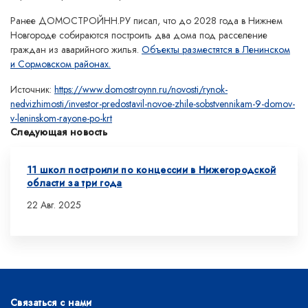
Ранее ДОМОСТРОЙНН.РУ писал, что до 2028 года в Нижнем
Новгороде собираются построить два дома под расселение
граждан из аварийного жилья.
Объекты разместятся в Ленинском
и Сормовском районах.
Источник:
https://www.domostroynn.ru/novosti/rynok-
nedvizhimosti/investor-predostavil-novoe-zhile-sobstvennikam-9-domov-
v-leninskom-rayone-po-krt
Следующая новость
11 школ построили по концессии в Нижегородской
области за три года
22 Авг. 2025
Связаться с нами