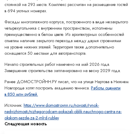
стоянкой на 293 места. Комплекс рассчитан на размещение гостей
в 694 уютных номерах.
Фасады многоэтажного корпуса, построенного в виде незакрытого
четырехугольника с внутренним пространством, исполнены
преимущественно в белом цвете. Из архитектурных особенностей
отметим наличие закрытого перехода между двумя строениями
на уровне нижних этажей. Территория также дополнительно
оснащается 50 местами для автотранспорта.
Начало строительных работ намечено на май 2026 года.
Завершение строительства запланировано на весну 2029 года.
Ранее ДОМОСТРОЙНН.РУ писал, что на улице Нартова в Нижнем
Новгороде хотят построить академию тенниса.
Работы оценили
в 850 млн рублей.
Источник:
https://www.domostroynn.ru/novosti/rynok-
nedvizhimosti/nizhegorodcam-pokazali-oblik-nauchnogo-centra-na-
okskom-sezde-za-2-mlrd-rubley
Следующая новость