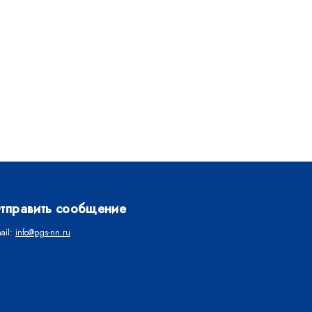
тправить сообщение
ail:
info@pgs-nn.ru