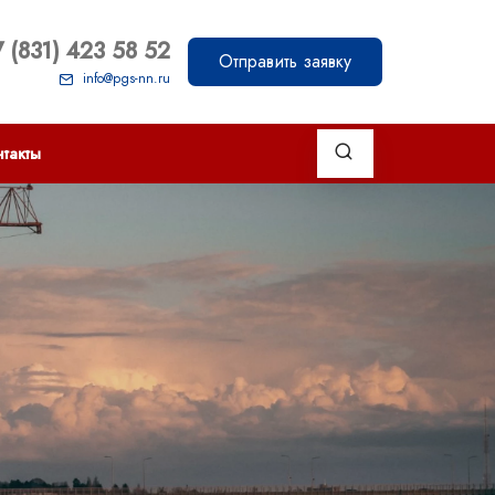
 (831) 423 58 52
Отправить заявку
info@pgs-nn.ru
такты