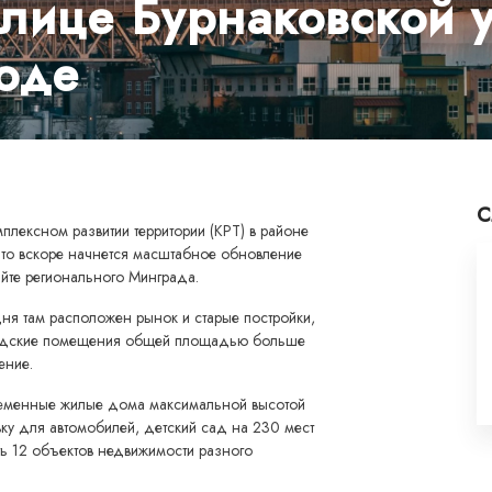
улице Бурнаковской 
оде
С
плексном развитии территории (КРТ) в районе
что вскоре начнется масштабное обновление
айте регионального Минграда.
дня там расположен рынок и старые постройки,
дские помещения общей площадью больше
ение.
временные жилые дома максимальной высотой
вку для автомобилей, детский сад на 230 мест
ть 12 объектов недвижимости разного