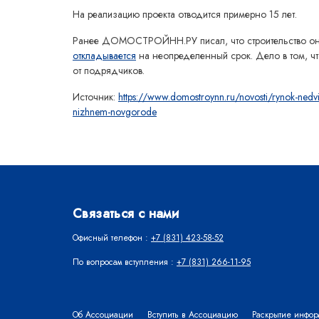
На реализацию проекта отводится примерно 15 лет.
Ранее ДОМОСТРОЙНН.РУ писал, что строительство онк
откладывается
на неопределенный срок. Дело в том, чт
от подрядчиков.
Источник:
https://www.domostroynn.ru/novosti/rynok-nedvizh
nizhnem-novgorode
Связаться с нами
Офисный телефон :
+7 (831) 423-58-52
По вопросам вступления :
+7 (831) 266-11-95
Об Ассоциации
Вступить в Ассоциацию
Раскрытие инфо