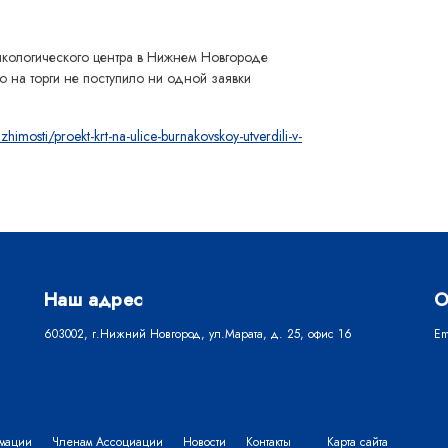
ологического центра в Нижнем Новгороде
о на торги не поступило ни одной заявки
imosti/proekt-krt-na-ulice-burnakovskoy-utverdili-v-
Наш адрес
О
603002, г.Нижний Новгород, ул.Марата, д. 25, офис 16
Em
рмации
Членам Ассоциации
Новости
Контакты
Карта сайта