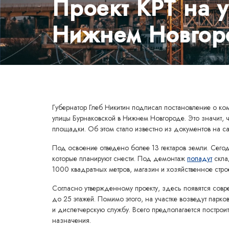
Проект КРТ на 
Нижнем Новгор
Губернатор Глеб Никитин подписал постановление о ком
улицы Бурнаковской в Нижнем Новгороде. Это значит, 
площадки. Об этом стало известно из документов на с
Под освоение отведено более 13 гектаров земли. Сего
которые планируют снести. Под демонтаж
попадут
скла
1000 квадратных метров, магазин и хозяйственное стро
Согласно утвержденному проекту, здесь появятся со
до 25 этажей. Помимо этого, на участке возведут парко
и диспетчерскую службу. Всего предполагается построи
назначения.