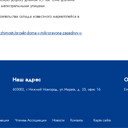
 магистральными улицами.
троительства склада известного маркетплейса в
izhimosti/proekt-doma-v-mikrorayone-zapadnyy-v-
Наш адрес
О
603002, г.Нижний Новгород, ул.Марата, д. 25, офис 16
Em
рмации
Членам Ассоциации
Новости
Контакты
Карта сайта