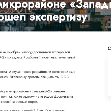
микрорайоне «Запад
ошел экспертизу
С
нске одобрен негосударственной экспертизой.
й-2» по адресу Комбрига Патоличева, земельный
нска. Документацию разработали нижегородские
кт». Экспертизу провели специалисты ООО
йку в микрорайоне «Западный-2» отведен
он принадлежал одному из заводов Дзержинска.
нностей карстовых пород.
лосную дорогу длиной 3,7 км. Она должна