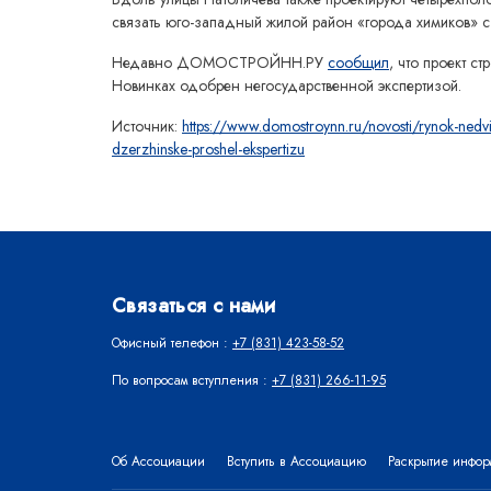
связать юго-западный жилой район «города химиков» с
Недавно ДОМОСТРОЙНН.РУ
сообщил
, что проект с
Новинках одобрен негосударственной экспертизой.
Источник:
https://www.domostroynn.ru/novosti/rynok-nedv
dzerzhinske-proshel-ekspertizu
Связаться с нами
Офисный телефон :
+7 (831) 423-58-52
По вопросам вступления :
+7 (831) 266-11-95
Об Ассоциации
Вступить в Ассоциацию
Раскрытие инфо