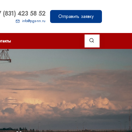
 (831) 423 58 52
Отправить заявку
info@pgs-nn.ru
такты