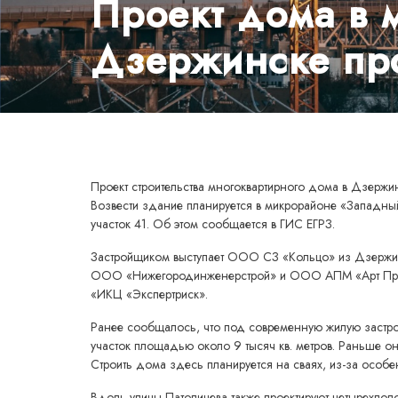
Проект дома в 
Дзержинске пр
Проект строительства многоквартирного дома в Дзержи
Возвести здание планируется в микрорайоне «Западны
участок 41. Об этом сообщается в ГИС ЕГРЗ.
Застройщиком выступает ООО СЗ «Кольцо» из Дзержи
ООО «Нижегородинженерстрой» и ООО АПМ «Арт Прое
«ИКЦ «Экспертриск».
Ранее сообщалось, что под современную жилую застро
участок площадью около 9 тысяч кв. метров. Раньше 
Строить дома здесь планируется на сваях, из-за особе
Вдоль улицы Патоличева также проектируют четырехпо